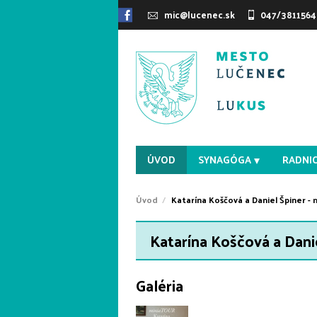
mic@lucenec.sk
047/3811564
ÚVOD
SYNAGÓGA
RADNI
Úvod
Katarína Koščová a Daniel Špiner -
Katarína Koščová a Dani
Galéria