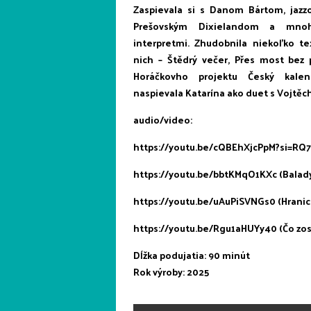
Zaspievala si s Danom Bártom, jaz
Prešovským Dixielandom a mnoh
interpretmi. Zhudobnila niekoľko te
nich – Štědrý večer, Přes most bez 
Horáčkovho projektu Český kalen
naspievala Katarína ako duet s Vojtě
audio/video:
https://youtu.be/cQBEhXjcPpM?si=RQ7
https://youtu.be/bbtKMqO1KXc (Balad
https://youtu.be/uAuPiSVNGs0 (Hranic
https://youtu.be/Rgu1aHUYy40 (Čo zo
Dĺžka podujatia: 90 minút
Rok výroby: 2025