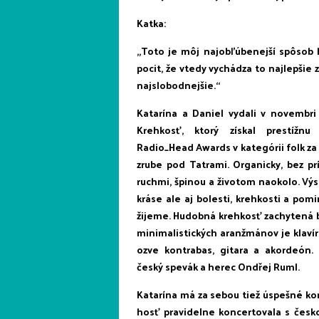
Katka:
„Toto je môj najobľúbenejší spôsob h
pocit, že vtedy vychádza to najlepšie 
najslobodnejšie.“
Katarína a Daniel vydali v novembr
Krehkosť, ktorý získal prestížn
Radio_Head Awards v kategórii folk za 
zrube pod Tatrami. Organicky, bez pr
ruchmi, špinou a životom naokolo. Vý
kráse ale aj bolesti, krehkosti a po
žijeme. Hudobná krehkosť zachytená be
minimalistických aranžmánov je klaví
ozve kontrabas, gitara a akordeón.
český spevák a herec Ondřej Ruml.
Katarína má za sebou tiež úspešné ko
hosť pravidelne koncertovala s česk