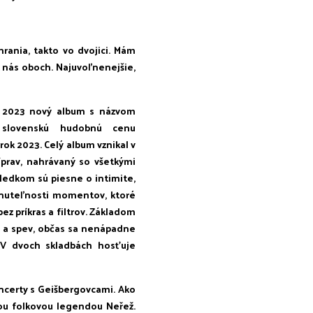
rania, takto vo dvojici. Mám
z nás oboch. Najuvoľnenejšie,
i 2023 nový album s názvom
u slovenskú hudobnú cenu
rok 2023. Celý album vznikal v
íprav, nahrávaný so všetkými
sledkom sú piesne o intimite,
minuteľnosti momentov, ktoré
z príkras a filtrov. Základom
r a spev, občas sa nenápadne
 V dvoch skladbách hosťuje
ncerty s Geišbergovcami. Ako
ou folkovou legendou Neřež.