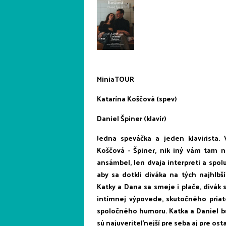
MiniaTOUR
Katarína Koščová (spev)
Daniel Špiner (klavír)
Jedna speváčka a jeden klavirista. 
Koščová - Špiner, nik iný vám tam 
ansámbel, len dvaja interpreti a spolu
aby sa dotkli diváka na tých najhlb
Katky a Dana sa smeje i plače, divák
intímnej výpovede, skutočného priate
spoločného humoru. Katka a Daniel bu
sú najuveriteľnejší pre seba aj pre ost