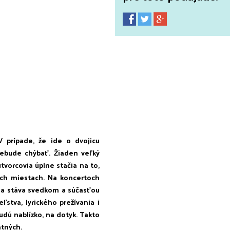
V prípade, že ide o dvojicu
nebude chýbať. Žiaden veľký
tvorcovia úplne stačia na to,
ších miestach. Na koncertoch
 sa stáva svedkom a súčasťou
ľstva, lyrického prežívania i
dú nablízko, na dotyk. Takto
atných.