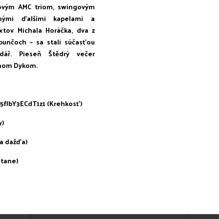
zovým AMC triom, swingovým
ými ďalšími kapelami a
xtov Michala Horáčka, dva z
punčoch – sa stali súčasťou
dář. Pieseň Štědrý večer
chom Dykom.
5fJbY3ECdT1z1 (Krehkosť)
y)
a dažďa)
stane)