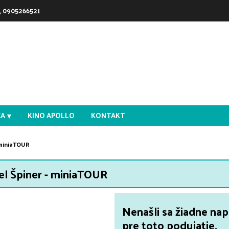
, 0905266521
CA
KINO APOLLO
KONTAKT
 miniaTOUR
el Špiner - miniaTOUR
Nenašli sa žiadne na
pre toto podujatie.