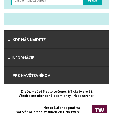
žijeme. Skvelé herecké výkony sú zárukou
Pridať
toho, že zaručene dostanete plnotučnú dávku
humoru a z divadla budete odchádzať ľahší o
niekoľko kilogramov smiechu. Autor a réžia: V.
Klimáček Hrajú: Zuzana...
KDE NÁS NÁJDETE
INFORMÁCIE
PRE NÁVŠTEVNÍKOV
© 2011 – 2026 Mesto Lučenec & Ticketware SE
Všeobecné obchodné podmienky
|
Mapa stránok
Mesto Lučenec používa
softvér na predaj vstupeniek Ticketware