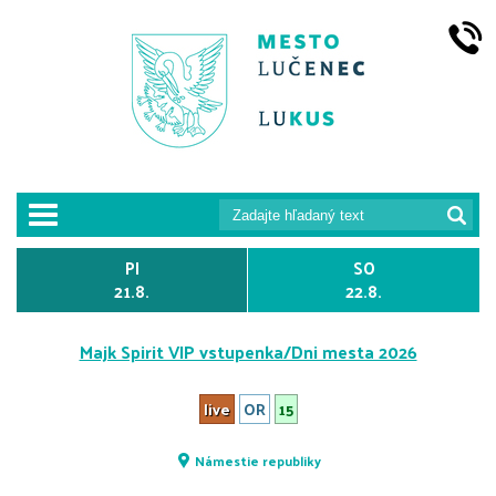
prepnut_navigaciu
PI
SO
21.8.
22.8.
Majk Spirit VIP vstupenka/Dni mesta 2026
live
OR
15
Námestie republiky