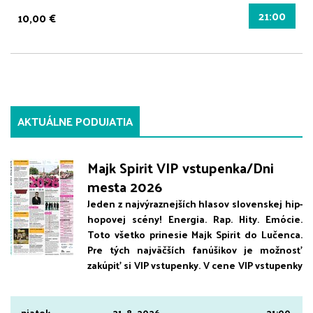
21:00
10,00 €
AKTUÁLNE PODUJATIA
Majk Spirit VIP vstupenka/Dni
mesta 2026
Jeden z najvýraznejších hlasov slovenskej hip-
hopovej scény! Energia. Rap. Hity. Emócie.
Toto všetko prinesie Majk Spirit do Lučenca.
Pre tých najväčších fanúšikov je možnosť
zakúpiť si VIP vstupenky. V cene VIP vstupenky
je zahrnuté miesto vo VIP sektore, ktorý bude
vytvorený tesne pred pódiom. Počet
vstupeniek je limitovaný. Predpredaj: Mestské
piatok
21. 8. 2026
21:00