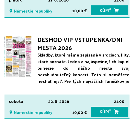
informačné centrum Lučenec a online
KÚPIŤ
10,00 €
Námestie republiky
www.kultura.lucenec.sk
DESMOD VIP VSTUPENKA/DNI
MESTA 2026
Skladby, ktoré máme zapísané v srdciach. Hity,
ktoré poznáte. Jedna z najúspešnejších kapiel
prinesie do nášho mesta svoj
nezabudnuteľný koncert. Toto si nemôžete
nechať ujsť. Pre tých najväčších fanúšikov je
možnosť zakúpiť si VIP vstupenky. V cene
vstupenky je zahrnuté miesto vo VIP sektore,
ktorý bude vytvorený tesne pred pódiom. VIP
sobota
22. 8. 2026
21:00
vstupenky je možné zakúpiť si na
KÚPIŤ
10,00 €
Námestie republiky
www.kultura.lucenec.sk alebo v Mestskom
informačnom centre Lučenec. Počet VIP
vstupeniek je limitovaný.