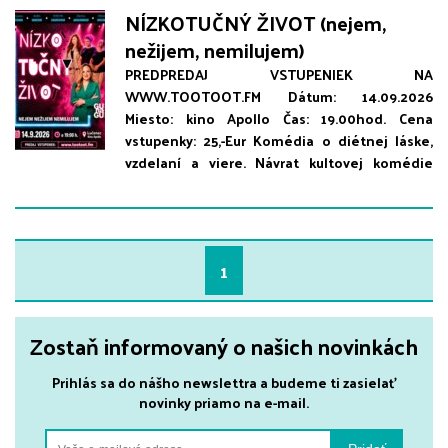
NÍZKOTUČNÝ ŽIVOT (nejem,
nežijem, nemilujem)
PREDPREDAJ VSTUPENIEK NA
WWW.TOOTOOT.FM Dátum: 14.09.2026
Miesto: kino Apollo Čas: 19.00hod. Cena
vstupenky: 25,-Eur Komédia o diétnej láske,
vzdelaní a viere. Návrat kultovej komédie
GUnaGU v hviezdnom obsadení. Príbeh z
redukčného sanatória. Tri ženy, tri osudy,
nejaká tá nadváha a veľa nekorektného
humoru, ktorý vás rozosmeje, ale aj dojme. Do
1
redukčného sanatória si prichádzajú zlepšiť
postavu tri ženy. Dámy majú zrejme pár kíl
navyše, ale v živote im aj čosi chýba – možno
Zostaň informovaný o našich novinkách
tolerancia, vzdelanie a láska. Štyrom
herečkám, ktoré patria k najlepším komičkám
Prihlás sa do nášho newslettra a budeme ti zasielať
na Slovensku, sekunduje Viktor Horján. Cez
novinky priamo na e-mail.
vtipné príbehy protagonistiek sa postupne
odhaľujú ich životy a problémy doby v ktorej