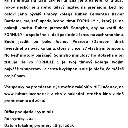
kým nehoda na trati takmer zničila jeho kariéru. O tridsať
rokov neskôr je z neho túlavý jazdec na prenájom, keď ho
osloví jeho bývalý tímový kolega Ruben Cervantes (Javier
Bardem), majiteľ upadajúceho tímu FORMULY 1, ktorý je na
pokraji krachu. Ruben presvedčí Sonnyho, aby sa vrátil do
FORMULY 1 a spoločne si dali poslednú šancu na záchranu tímu.
Bude jazdiť po boku Joshuu Pearcea (Damson Idris),
hviezdneho nováčika tímu, ktorý si chce ísť vlastným tempom.
No keď motory burácajú, Sonnyho minulosť ho dobieha a on
zisťuje, že vo FORMULE 1 je tvoj tímový kolega tvojím
najväčším súperom – a cesta k vykúpeniu nie je niečo, čo môžeš
prejsť sám.
Vstupenky na premietanie je možné zakúpiť v MIC Lučenec, na
www.kultura.lucenec.sk, alebo v pokladni letného kina v deň
premietania od 20:30.
Dĺžka podujatia: 155 minút
Rok výroby: 2025
Dátum lokálnej premiéry: 18. júl 2025