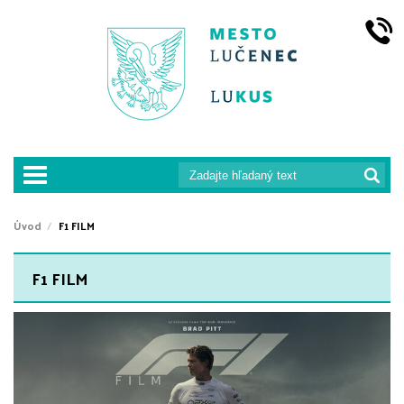
prepnut_navigaciu
Úvod
F1 FILM
F1 FILM